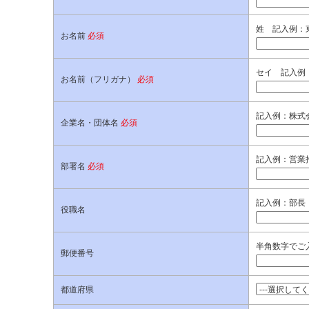
姓 記入例：
お名前
必須
セイ 記入例
お名前（フリガナ）
必須
記入例：株式
企業名・団体名
必須
記入例：営業
部署名
必須
記入例：部長
役職名
半角数字でご入
郵便番号
都道府県