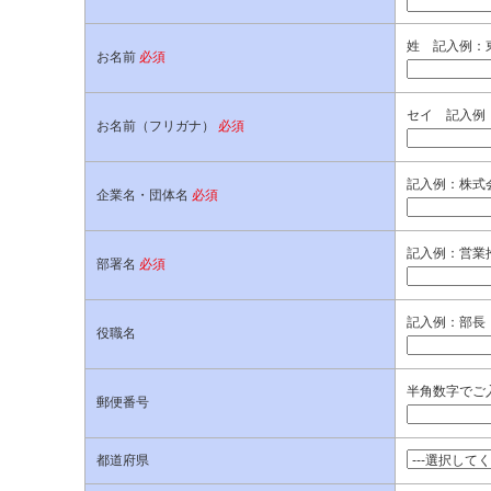
姓 記入例：
お名前
必須
セイ 記入例
お名前（フリガナ）
必須
記入例：株式
企業名・団体名
必須
記入例：営業
部署名
必須
記入例：部長
役職名
半角数字でご入
郵便番号
都道府県