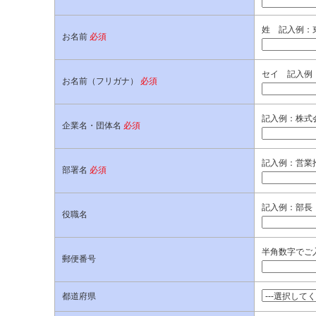
姓 記入例：
お名前
必須
セイ 記入例
お名前（フリガナ）
必須
記入例：株式
企業名・団体名
必須
記入例：営業
部署名
必須
記入例：部長
役職名
半角数字でご入
郵便番号
都道府県