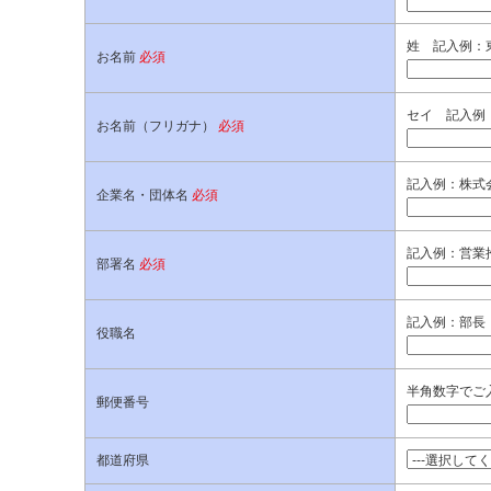
姓 記入例：
お名前
必須
セイ 記入例
お名前（フリガナ）
必須
記入例：株式
企業名・団体名
必須
記入例：営業
部署名
必須
記入例：部長
役職名
半角数字でご入
郵便番号
都道府県