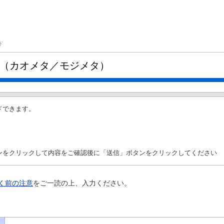
ド
（カオメタ／モジメタ）
ドできます。
ンをクリックして内容をご確認後に「送信」ボタンをクリックしてください
く前の注意
をご一読の上、入力ください。