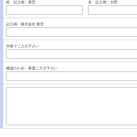
姓 記入例：東芝
名 記入例：太郎
記入例：株式会社 東芝
半角でご入力下さい
確認のため、再度ご入力下さい