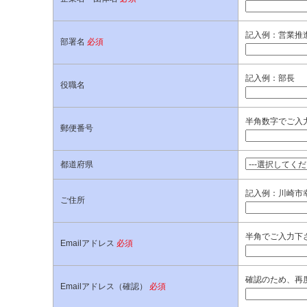
記入例：営業推
部署名
必須
記入例：部長
役職名
半角数字でご入力
郵便番号
都道府県
記入例：川崎市幸
ご住所
半角でご入力下
Emailアドレス
必須
確認のため、再
Emailアドレス（確認）
必須