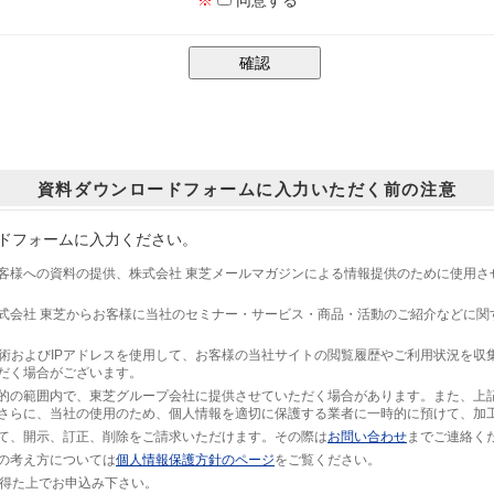
※
同意する
資料ダウンロードフォームに入力いただく前の注意
ドフォームに入力ください。
客様への資料の提供、株式会社 東芝メールマガジンによる情報提供のために使用さ
式会社 東芝からお客様に当社のセミナー・サービス・商品・活動のご紹介などに関
技術およびIPアドレスを使用して、お客様の当社サイトの閲覧履歴やご利用状況を収
だく場合がございます。
的の範囲内で、東芝グループ会社に提供させていただく場合があります。また、上
さらに、当社の使用のため、個人情報を適切に保護する業者に一時的に預けて、加
て、開示、訂正、削除をご請求いただけます。その際は
お問い合わせ
までご連絡く
の考え方については
個人情報保護方針のページ
をご覧ください。
を得た上でお申込み下さい。