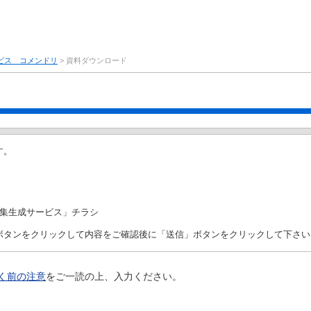
ビス コメンドリ
> 資料ダウンロード
す。
Q集生成サービス」チラシ
ボタンをクリックして内容をご確認後に「送信」ボタンをクリックして下さい
く前の注意
をご一読の上、入力ください。