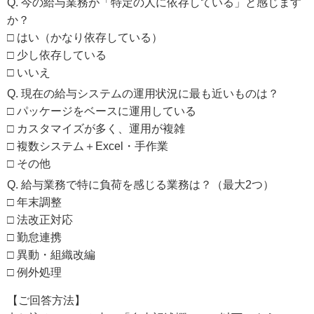
Q. 今の給与業務が「特定の人に依存している」と感じます
か？
□ はい（かなり依存している）
□ 少し依存している
□ いいえ
Q. 現在の給与システムの運用状況に最も近いものは？
□ パッケージをベースに運用している
□ カスタマイズが多く、運用が複雑
□ 複数システム＋Excel・手作業
□ その他
Q. 給与業務で特に負荷を感じる業務は？（最大2つ）
□ 年末調整
□ 法改正対応
□ 勤怠連携
□ 異動・組織改編
□ 例外処理
【ご回答方法】